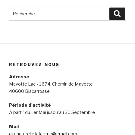
Recherche
Reche
pour
:
RETROUVEZ-NOUS
Adresse
Mayotte Lac - 1674, Chemin de Mayotte
40600 Biscarrosse
Période d'activité
A partir du 1er Mai jusqu'au 30 Septembre
Mail
airenaturelle.lafargue@gmail.com