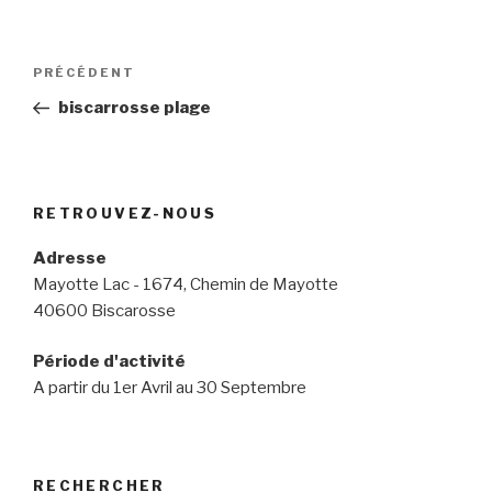
Navigation
Article
PRÉCÉDENT
de
précédent
biscarrosse plage
l’article
RETROUVEZ-NOUS
Adresse
Mayotte Lac - 1674, Chemin de Mayotte
40600 Biscarosse
Période d'activité
A partir du 1er Avril au 30 Septembre
RECHERCHER