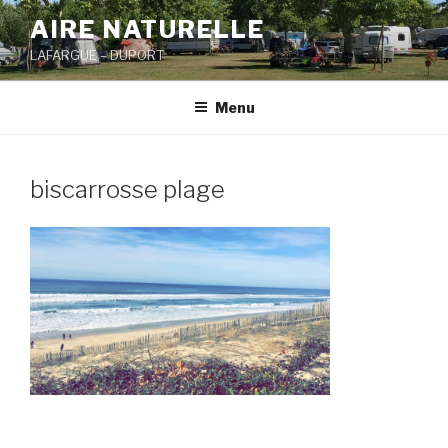
Aller
AIRE NATURELLE
au
LAFARGUE – DUPORT
contenu
principal
Menu
biscarrosse plage