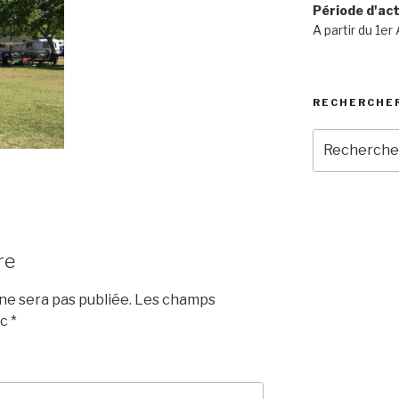
Période d'act
A partir du 1er
RECHERCHE
Recherche
pour
:
re
e sera pas publiée.
Les champs
ec
*