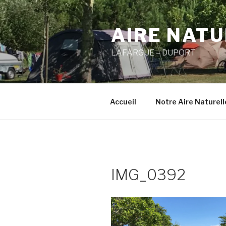
Aller
au
AIRE NAT
contenu
principal
LAFARGUE – DUPORT
Accueil
Notre Aire Naturel
IMG_0392