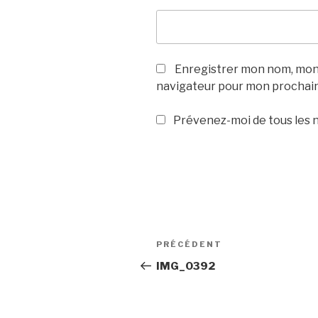
Enregistrer mon nom, mon 
navigateur pour mon prochai
Prévenez-moi de tous les n
Navigation
Article
PRÉCÉDENT
de
précédent
IMG_0392
l’article