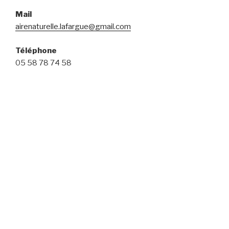
Mail
airenaturelle.lafargue@gmail.com
Téléphone
05 58 78 74 58