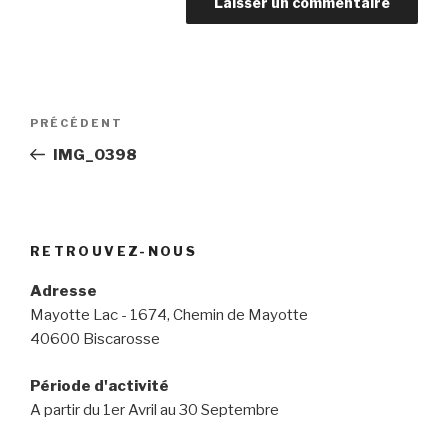
Navigation
Article
PRÉCÉDENT
de
précédent
IMG_0398
l’article
RETROUVEZ-NOUS
Adresse
Mayotte Lac - 1674, Chemin de Mayotte
40600 Biscarosse
Période d'activité
A partir du 1er Avril au 30 Septembre