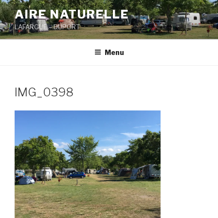
Aller
AIRE NATURELLE
au
LAFARGUE – DUPORT
contenu
principal
Menu
IMG_0398