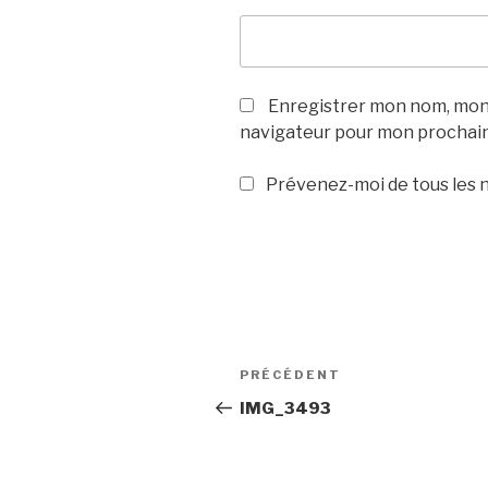
Enregistrer mon nom, mon 
navigateur pour mon prochai
Prévenez-moi de tous les n
Navigation
Article
PRÉCÉDENT
de
précédent
IMG_3493
l’article