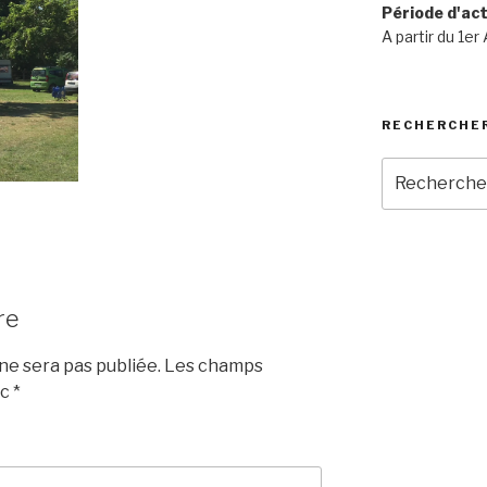
Période d'act
A partir du 1er
RECHERCHE
Recherche
pour
:
re
e sera pas publiée.
Les champs
ec
*