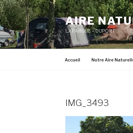
Aller
au
AIRE NAT
contenu
principal
LAFARGUE – DUPORT
Accueil
Notre Aire Naturel
IMG_3493